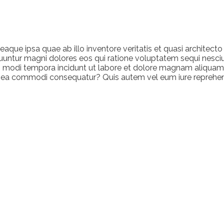
que ipsa quae ab illo inventore veritatis et quasi architect
uuntur magni dolores eos qui ratione voluptatem sequi nesciu
ius modi tempora incidunt ut labore et dolore magnam aliqua
ex ea commodi consequatur? Quis autem vel eum iure reprehen
?