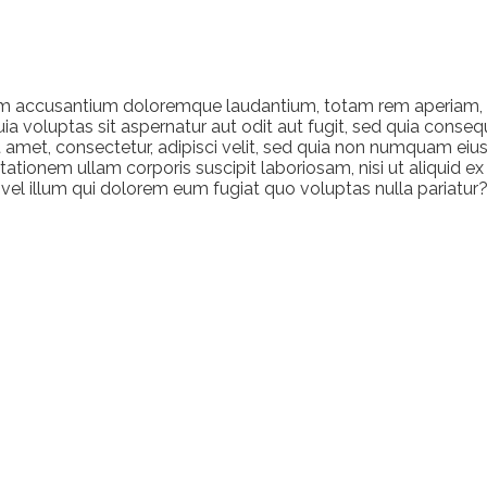
tem accusantium doloremque laudantium, totam rem aperiam, ea
 voluptas sit aspernatur aut odit aut fugit, sed quia conseq
t amet, consectetur, adipisci velit, sed quia non numquam e
ationem ullam corporis suscipit laboriosam, nisi ut aliquid 
 vel illum qui dolorem eum fugiat quo voluptas nulla pariatur